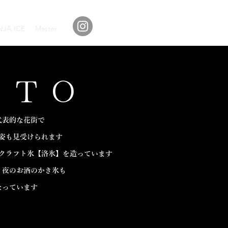
NJA ICE
Master
OTO
代表的な花街で
姿も見受けられます
クラフト氷【洛氷】を造っています
、夜のお酒のかき氷も
なっています