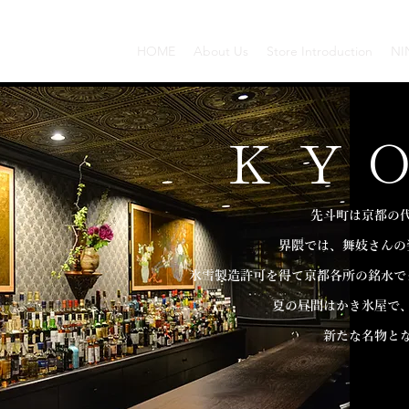
HOME
About Us
Store Introduction
NI
KY
先斗町は京都の
界隈では、舞妓さんの
氷雪製造許可を得て京都各所の銘水で
夏の昼間はかき氷屋で
​新たな名物と