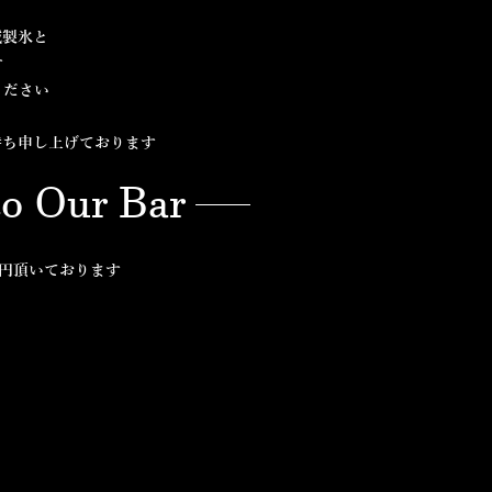
械製氷と
す
ください
持ち申し上げております
to Our Bar
0円頂いております​