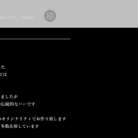
NJA ICE
Master
した
では
きましたが
の伝統的なバーです
の
オリジナリティでお作り致します
も多数在庫しています