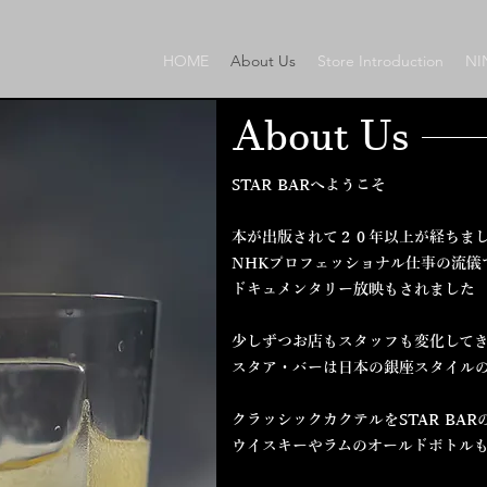
HOME
About Us
Store Introduction
NI
About Us
STAR BARへようこそ
本が出版されて２０年以上が経ちま
NHKプロフェッショナル仕事の流儀
ドキュメンタリー放映もされました
少しずつお店もスタッフも変化して
スタア・バーは
日本の銀座スタイル
クラッシックカクテルをSTAR BAR
ウイスキーやラムのオールドボトル