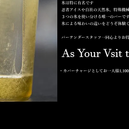
氷は特に有名です
忍者アイスや自社の天然氷、特殊機
３つの氷を使い分ける唯一のバーで
氷による味わいの違いをどうぞ体験
バーテンダースタッフ一同心よりお
As Your Vsit 
・カバーチャージとしてお一人様1,10